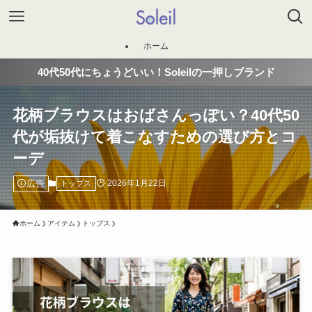
ホーム
40代50代にちょうどいい！Soleilの一押しブランド
花柄ブラウスはおばさんっぽい？40代50
代が垢抜けて着こなすための選び方とコ
ーデ
広告
2026年1月22日
トップス
ホーム
アイテム
トップス