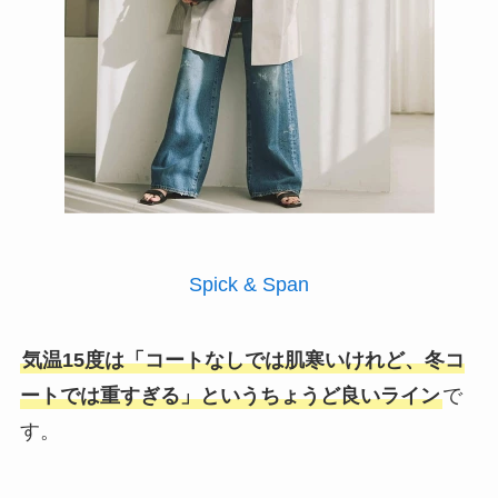
Spick & Span
気温15度は「コートなしでは肌寒いけれど、冬コ
ートでは重すぎる」というちょうど良いライン
で
す。