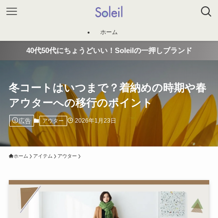
ホーム
40代50代にちょうどいい！Soleilの一押しブランド
冬コートはいつまで？着納めの時期や春
アウターへの移行のポイント
広告
2026年1月23日
アウター
ホーム
アイテム
アウター