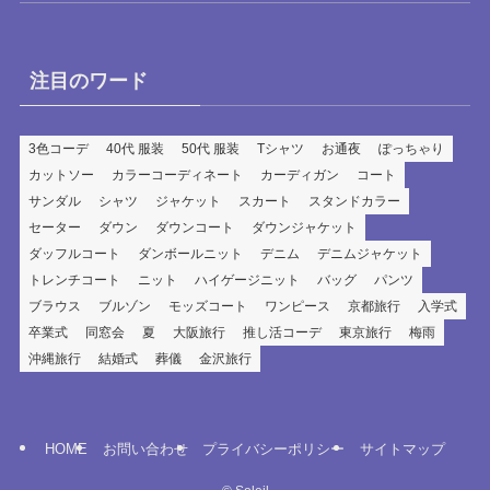
注目のワード
3色コーデ
40代 服装
50代 服装
Tシャツ
お通夜
ぽっちゃり
カットソー
カラーコーディネート
カーディガン
コート
サンダル
シャツ
ジャケット
スカート
スタンドカラー
セーター
ダウン
ダウンコート
ダウンジャケット
ダッフルコート
ダンボールニット
デニム
デニムジャケット
トレンチコート
ニット
ハイゲージニット
バッグ
パンツ
ブラウス
ブルゾン
モッズコート
ワンピース
京都旅行
入学式
卒業式
同窓会
夏
大阪旅行
推し活コーデ
東京旅行
梅雨
沖縄旅行
結婚式
葬儀
金沢旅行
HOME
お問い合わせ
プライバシーポリシー
サイトマップ