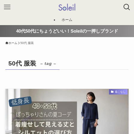
ホーム
40代50代にちょうどいい！Soleilの一押しブランド
ホーム
50代 服装
50代 服装
– tag –
着こなし