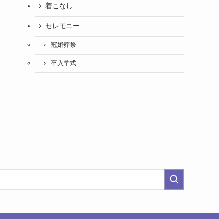
着こなし
セレモニー
冠婚葬祭
卒入学式