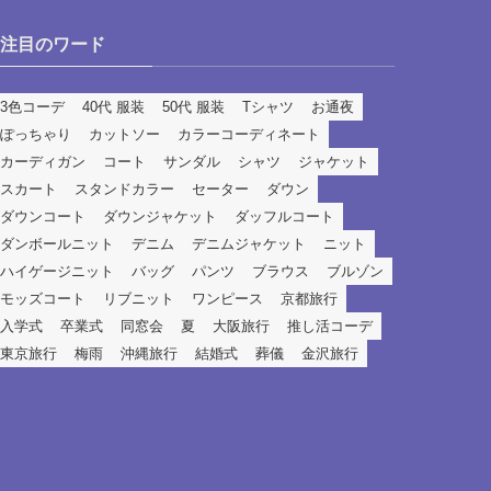
注目のワード
3色コーデ
40代 服装
50代 服装
Tシャツ
お通夜
ぽっちゃり
カットソー
カラーコーディネート
カーディガン
コート
サンダル
シャツ
ジャケット
スカート
スタンドカラー
セーター
ダウン
ダウンコート
ダウンジャケット
ダッフルコート
ダンボールニット
デニム
デニムジャケット
ニット
ハイゲージニット
バッグ
パンツ
ブラウス
ブルゾン
モッズコート
リブニット
ワンピース
京都旅行
入学式
卒業式
同窓会
夏
大阪旅行
推し活コーデ
東京旅行
梅雨
沖縄旅行
結婚式
葬儀
金沢旅行