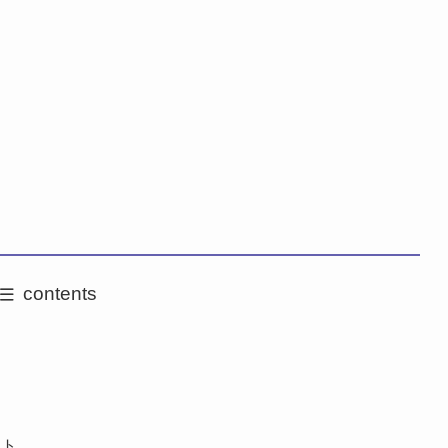
contents
う
ント